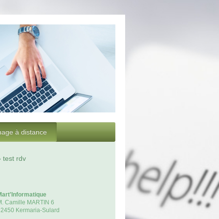
age à distance
test rdv
art'Informatique
M. Camille MARTIN
6
22450
Kermaria-Sulard