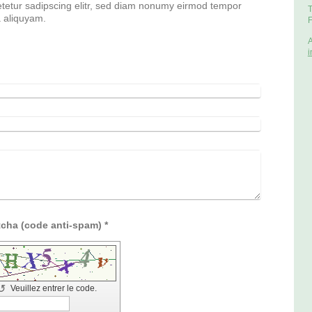
etetur sadipscing elitr, sed diam nonumy eirmod tempor
T
a aliquyam.
F
A
i
Captcha (code anti-spam) *
↺
Veuillez entrer le code.